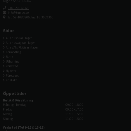
Org.nr: 556516-0362
016 - 200 68 68
info@tumbo.se
lat: 59.4085806, lng: 16.3669366
Sidor
Alla husbilar i lager
Alla husvagnar i lager
Alla VAN/Plåtisar i lager
Förmedling
Butik
Uthyrning
Verkstad
Nyheter
Företaget
Kontakt
Öppettider
Butik & Försäljning
Måndag - Torsdag
09:00 - 18:00
Fredag
09:00 - 17:00
Lördag
11:00 - 15:00
Söndag
11:00 - 15:00
Verkstad (Tel 9-12 & 13-16)