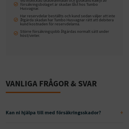
Vid inskickad skadeanmälan och godkänd kalkyl av
försäkringsbolaget är skadan låst hos Tumbo
Husvagnar.
Har reservdelar beställts och kund sedan väljer att inte
åtgärda skadan har Tumbo Husvagnar rätt att debitera
kund kostnaden för reservdelarna.
Större försäkringsjobb åtgärdas normalt sätt under
höst/vinter.
VANLIGA FRÅGOR & SVAR
Kan ni hjälpa till med försäkringsskador?
Ja, vår verkstad hjälper dig med försäkringsskador på