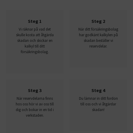
Steg 1
Steg 2
Vi räknar på vad det
När ditt försäkringsbolag
skulle kosta att åtgärda
har godkänt kalkylen på
skadan och skickar en
skadan beställer vi
kalkyl till ditt
reservdelar.
försäkringsbolag.
Steg 3
Steg 4
När reservdelarna finns
Du lämnar in ditt fordon
hos oss hör vi av oss till
till oss och vi åtgärdar
dig och bokar in en tid i
skadan!
verkstaden.