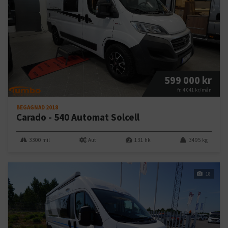
599 000 kr
fr. 4 041 kr/mån
BEGAGNAD 2018
Carado - 540 Automat Solcell
3300 mil
Aut
131 hk
3495 kg
18