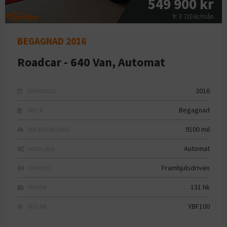
549 900 kr
fr. 3 710 kr/mån
BEGAGNAD 2016
Roadcar - 640 Van, Automat
2016
ÅRSMODELL
Begagnad
SKICK
9100 mil
MÄTARSTÄLLNING
Automat
VÄXELLÅDA
Framhjulsdriven
DRIVHJUL
131 hk
MOTOR
YBF100
REG.NR