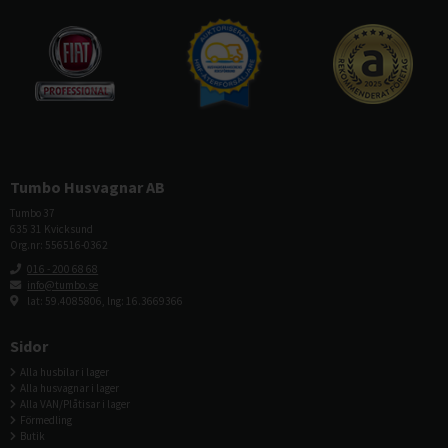
Tumbo Husvagnar AB
Tumbo 37
635 31 Kvicksund
Org.nr: 556516-0362
016 - 200 68 68
info@tumbo.se
lat: 59.4085806, lng: 16.3669366
Sidor
Alla husbilar i lager
Alla husvagnar i lager
Alla VAN/Plåtisar i lager
Förmedling
Butik