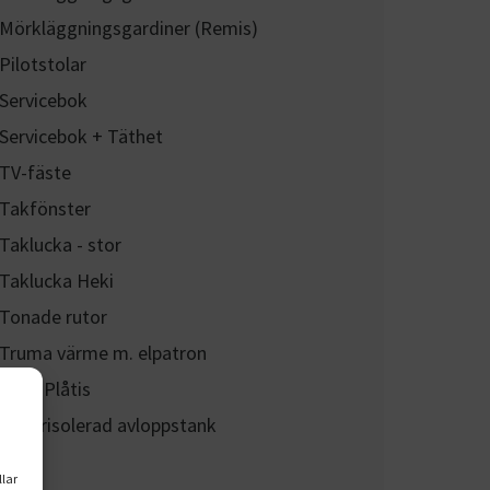
Mörkläggningsgardiner (Remis)
Pilotstolar
Servicebok
Servicebok + Täthet
TV-fäste
Takfönster
Taklucka - stor
Taklucka Heki
Tonade rutor
Truma värme m. elpatron
Van / Plåtis
Vinterisolerad avloppstank
llar