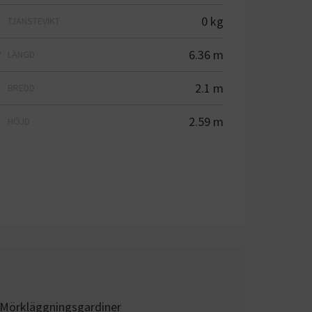
0 kg
TJÄNSTEVIKT
6.36 m
LÄNGD
2.1 m
BREDD
2.59 m
HÖJD
Mörkläggningsgardiner