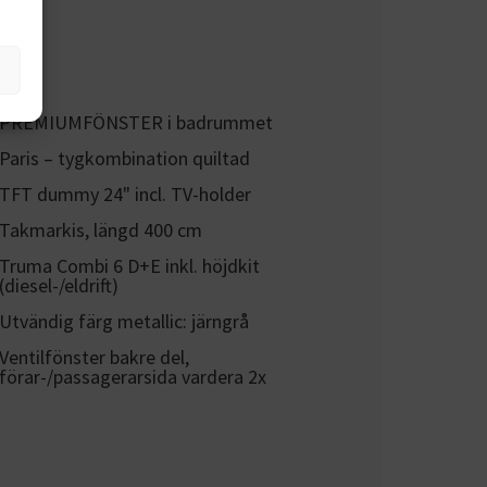
PREMIUMFÖNSTER i badrummet
Paris – tygkombination quiltad
TFT dummy 24" incl. TV-holder
Takmarkis, längd 400 cm
Truma Combi 6 D+E inkl. höjdkit
(diesel-/eldrift)
Utvändig färg metallic: järngrå
Ventilfönster bakre del,
förar-/passagerarsida vardera 2x