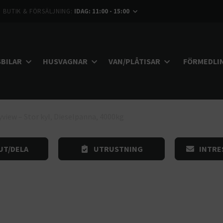
BUTIK & FÖRSÄLJNING:
IDAG: 11:00 - 15:00
BILAR
HUSVAGNAR
VAN/PLÅTISAR
FÖRMEDLI
view – Stor kyl, Dieselpanna, 4000kg
UT/DELA
UTRUSTNING
INTRE