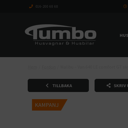
016-200 68 68
HUS
Hem
/
Fordon
/
Malibu – Van 640 LE comfort GT sky
TILLBAKA
SKRIV 
KAMPANJ