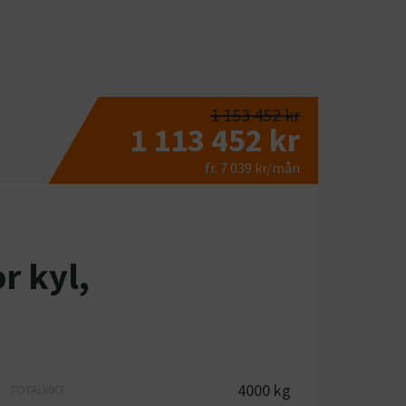
1 153 452 kr
1 113 452 kr
fr. 7 039 kr/mån
r kyl,
4000 kg
TOTALVIKT