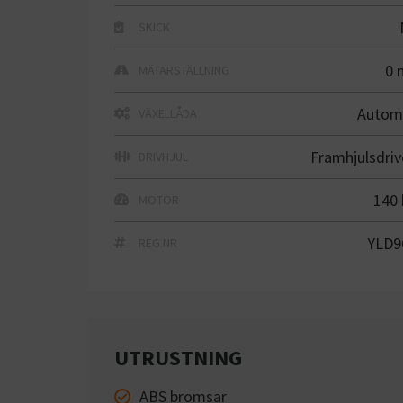
SKICK
0 
MÄTARSTÄLLNING
Autom
VÄXELLÅDA
Framhjulsdriv
DRIVHJUL
140 
MOTOR
YLD9
REG.NR
UTRUSTNING
ABS bromsar