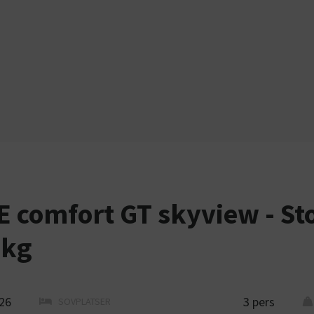
E comfort GT skyview - Sto
0kg
26
3 pers
SOVPLATSER