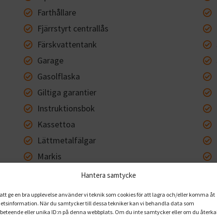
Farthållare
Fjärrstyrt centrallås
Färskvattentank
Garage
Gasolflaska
Giltiga garantier
Instruktionsbok
Kassettoa
Lättmetalfälgar
Markis
Motor
Hantera samtycke
Multifunktionsratt
 att ge en bra upplevelse använder vi teknik som cookies för att lagra och/eller komma åt
Myggnätsdörr
etsinformation. När du samtycker till dessa tekniker kan vi behandla data som
fbeteende eller unika ID:n på denna webbplats. Om du inte samtycker eller om du återka