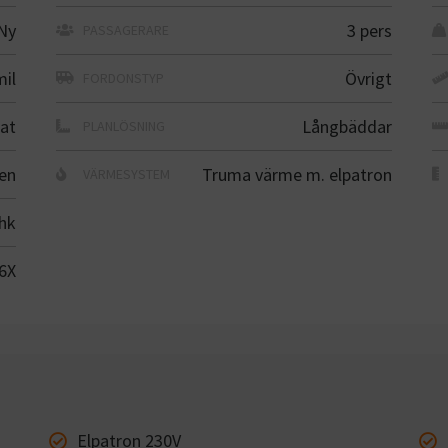
Ny
3 pers
PASSAGERARE
mil
Övrigt
FORDONSTYP
at
Långbäddar
PLANLÖSNING
en
Truma värme m. elpatron
VÄRMESYSTEM
hk
6X
Elpatron 230V