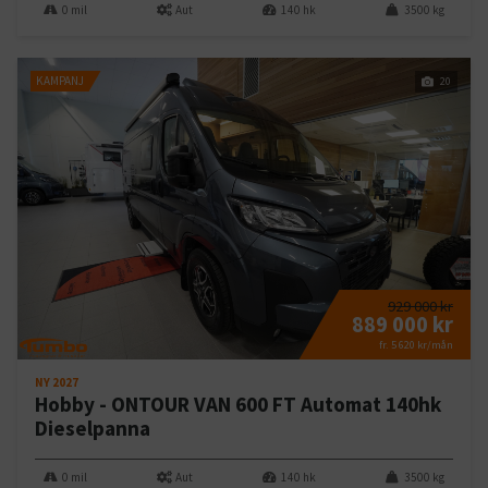
0 mil
Aut
140 hk
3500 kg
KAMPANJ
20
929 000 kr
889 000 kr
fr. 5 620 kr/mån
NY 2027
Hobby - ONTOUR VAN 600 FT Automat 140hk
Dieselpanna
0 mil
Aut
140 hk
3500 kg