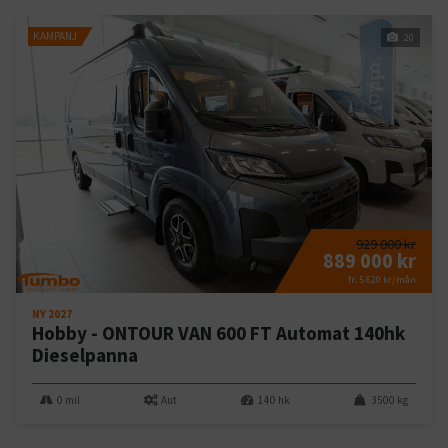
KAMPANJ
20
929 000 kr
889 000 kr
fr. 5 620 kr/mån
NY 2027
Hobby - ONTOUR VAN 600 FT Automat 140hk
Dieselpanna
0 mil
Aut
140 hk
3500 kg