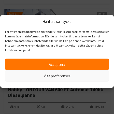
KAMPANJ
17
Hantera samtycke
För att ge en bra upplevelse använder vi teknik som cookies för att lagra och/eller
komma åt enhetsinformation. När du samtycker till dessa tekniker kan vi
behandla data som surfbeteende eller unika ID:n på denna webbplats. Om du
inte samtycker eller om du återkallar ditt samtycke kan detta påverka vissa
funktioner negativt.
Acceptera
929 000 kr
889 000 kr
Visa preferenser
fr. 5 620 kr/mån
NY 2027
Hobby - ONTOUR VAN 600 FT Automat 140hk
Dieselpanna
0 mil
Aut
140 hk
3500 kg