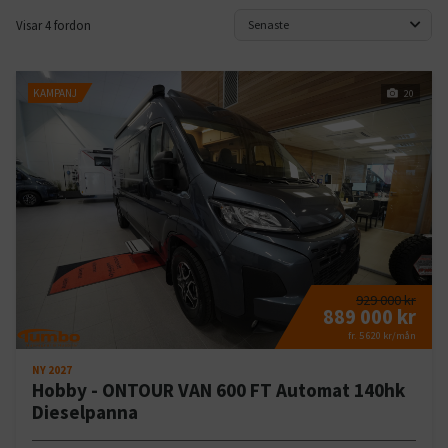
Visar 4 fordon
Senaste
KAMPANJ
20
929 000 kr
889 000 kr
fr. 5 620 kr/mån
NY 2027
Hobby - ONTOUR VAN 600 FT Automat 140hk
Dieselpanna