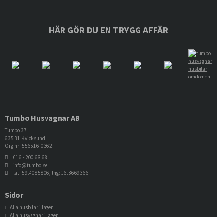
HÄR GÖR DU EN TRYGG AFFÄR
Tumbo Husvagnar AB
Tumbo 37
635 31 Kvicksund
Org.nr: 556516-0362
016 - 200 68 68
info@tumbo.se
lat: 59.4085806, lng: 16.3669366
Sidor
Alla husbilar i lager
Alla husvagnar i lager