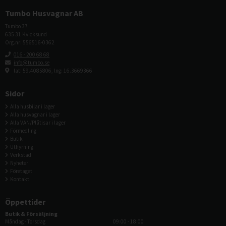
Tumbo Husvagnar AB
Tumbo 37
635 31 Kvicksund
Org.nr: 556516-0362
016 - 200 68 68
info@tumbo.se
lat: 59.4085806, lng: 16.3669366
Sidor
Alla husbilar i lager
Alla husvagnar i lager
Alla VAN/Plåtisar i lager
Förmedling
Butik
Uthyrning
Verkstad
Nyheter
Företaget
Kontakt
Öppettider
Butik & Försäljning
Måndag - Torsdag
09:00 - 18:00