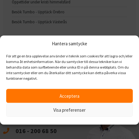
Öppettider under kristi himmelsfärd
Besök Tumbo - Upptäck Örebro
Besök Tumbo - Upptäck Västerås
Hantera samtycke
För att ge en bra upplevelse använder vi teknik som cookies för att lagra och/eller
komma åt enhetsinformation. När du samtycker till dessa tekniker kan vi
behandla data som surfbeteende eller unika ID:n på denna webbplats. Om du
HAR DU FRÅGOR?
inte samtycker eller om du återkallar ditt samtycke kan detta påverka vissa
funktioner negativt.
Acceptera
Vårt team av erfarna och duktiga säljare
står redo att svara på dina frågor.
Visa preferenser
Vi ser fram emot att hjälpa dig!
016 - 200 68 50